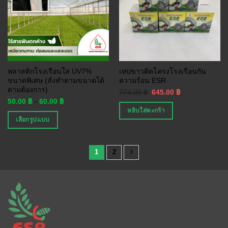
พลาสติกโรงเรือนใส UV7%
เทปขาวติดโครงโรงเรือนกัน
ขนาดพิเศษ (สั่งทำตามขนาดได้
ความร้อน ESR
ตามต้องการ)
774.00
฿
645.00
฿
50.00
฿
60.00
฿
–
หยิบใส่ตะกร้า
เลือกรูปแบบ
1
2