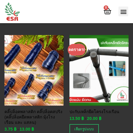
0
ลดราคา!
คลิ๊ปล็อคพลาสติก คลิ๊ปล็อคสปริง
ปะกับเหล็กยึดโครงโรงเรือน
(คลิ๊ปล็อคยึดพลาสติก มุ้งโรง
13.50
฿
20.00
฿
-
เรือน และ แสลน)
3.75
฿
13.00
฿
เลือกรูปแบบ
-