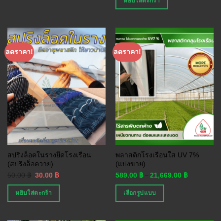
หยิบใส่ตะกร้า
ลดราคา!
ลดราคา!
สปริงล็อคในรางยึดโรงเรือน
พลาสติกโรงเรือนใส UV 7%
(สปริงล็อควาย)
(แบ่งขาย)
50.00
฿
30.00
฿
589.00
฿
21,669.00
฿
–
หยิบใส่ตะกร้า
เลือกรูปแบบ