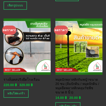
เลือกรูปแบบ
ลดราคา!
ลดราคา!
รางล็อคสปริงยึดโรงเรือน
หมุดปักพลาสติกกันหญ้าขนาด
20 ซม (ลิ่มปักดิน / หมุดปักดิน /
220.00
฿
320.00
฿
-
หมุดยึดพลาสติกคลุมวัชพืช
ขนาด 8 นิ้ว)
หยิบใส่ตะกร้า
14.00
฿
20.00
฿
-