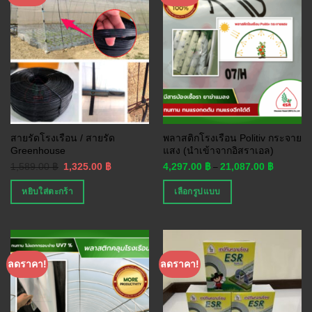
สายรัดโรงเรือน / สายรัด
พลาสติกโรงเรือน Politiv กระจาย
Greenhouse
แสง (นำเข้าจากอิสราเอล)
1,589.00
฿
1,325.00
฿
4,297.00
฿
21,087.00
฿
–
หยิบใส่ตะกร้า
เลือกรูปแบบ
ลดราคา!
ลดราคา!