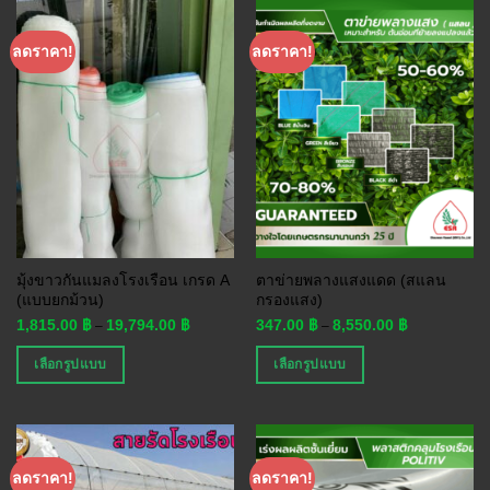
ลดราคา!
ลดราคา!
มุ้งขาวกันแมลงโรงเรือน เกรด A
ตาข่ายพลางแสงแดด (สแลน
(แบบยกม้วน)
กรองแสง)
1,815.00
฿
19,794.00
฿
347.00
฿
8,550.00
฿
–
–
เลือกรูปแบบ
เลือกรูปแบบ
ลดราคา!
ลดราคา!