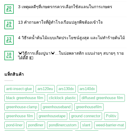
3 เหตุผลดีๆที่เกษตรกรควรเลือกใช้สแลนในการเกษตร
20
มี.ค.
13 คำถามคาใจที่ผู้ทำโรงเรือนปลูกพืชต้องเข้าใจ
19
มี.ค.
4 วิธีรดน้ำต้นไม้แบบเกิดประโยชน์สูงสุด และไม่ทำร้ายต้นไม้
13
มี.ค.
🦀วิธีการเลี้ยงปูนา🦀…ในบ่อพลาสติก แบบง่ายๆ สบายๆ ราย
18
ม.ค.
ได้ดี๊ดี 💵
แท็กสินค้า
anti-insect-glue
ars120eu
ars130dx
ars140dx
black greenhouse film
clicklock plastic
diffused greenhouse film
greenhouse-clamp
greenhouseband
greenhousefilm
greenhouse film
greenhousetape
ground connector
Politiv
pond-liner
pondliner
pondlinercustom
slant
weed-barrier-mat