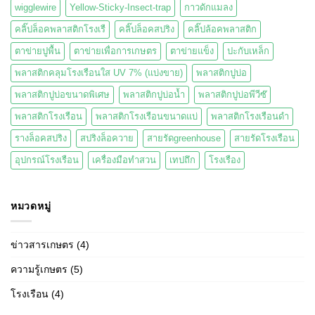
wigglewire
Yellow-Sticky-Insect-trap
กาวดักแมลง
คลิ๊ปล็อคพลาสติกโรงเรื
คลิ๊ปล็อคสปริง
คลิ๊ปล้อคพลาสติก
ตาข่ายปูพื้น
ตาข่ายเพื่อการเกษตร
ตาข่ายแข็ง
ปะกับเหล็ก
พลาสติกคลุมโรงเรือนใส UV 7% (แบ่งขาย)
พลาสติกปูบ่อ
พลาสติกปูบ่อขนาดพิเศษ
พลาสติกปูบ่อน้ำ
พลาสติกปูบ่อพีวีซ๊
พลาสติกโรงเรือน
พลาสติกโรงเรือนขนาดแบ่
พลาสติกโรงเรือนดำ
รางล็อคสปริง
สปริงล็อควาย
สายรัดgreenhouse
สายรัดโรงเรือน
อุปกรณ์โรงเรือน
เครื่องมือทำสวน
เทปถึก
โรงเรือง
หมวดหมู่
ข่าวสารเกษตร
(4)
ความรู้เกษตร
(5)
โรงเรือน
(4)