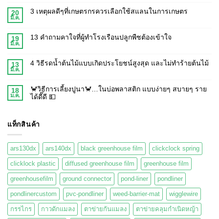
3 เหตุผลดีๆที่เกษตรกรควรเลือกใช้สแลนในการเกษตร
20
มี.ค.
13 คำถามคาใจที่ผู้ทำโรงเรือนปลูกพืชต้องเข้าใจ
19
มี.ค.
4 วิธีรดน้ำต้นไม้แบบเกิดประโยชน์สูงสุด และไม่ทำร้ายต้นไม้
13
มี.ค.
🦀วิธีการเลี้ยงปูนา🦀…ในบ่อพลาสติก แบบง่ายๆ สบายๆ ราย
18
ม.ค.
ได้ดี๊ดี 💵
แท็กสินค้า
ars130dx
ars140dx
black greenhouse film
clickclock spring
clicklock plastic
diffused greenhouse film
greenhouse film
greenhousefilm
ground connector
pond-liner
pondliner
pondlinercustom
pvc-pondliner
weed-barrier-mat
wigglewire
กรรไกร
กาวดักแมลง
ตาข่ายกันแมลง
ตาข่ายคลุมกำเนิดหญ้า