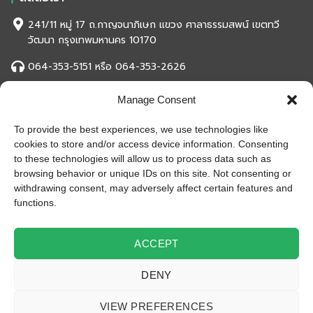
241/11 หมู่ 17 ถ.กาญจนาภิเษก แขวง ศาลาธรรมสพน์ เขตทวี
วัฒนา กรุงเทพมหานคร 10170
064-353-5151 หรือ 064-353-2626
eksuwanased2001@gmail.com
Manage Consent
To provide the best experiences, we use technologies like
สถิติของเว็บไซต์
cookies to store and/or access device information. Consenting
หน้าที่เข้าชม
993,817 ครั้ง
to these technologies will allow us to process data such as
ผู้ชมทั้งหมด
993,817 ครั้ง
browsing behavior or unique IDs on this site. Not consenting or
เปิดบริษัท
10 ก.ค. 2527
withdrawing consent, may adversely affect certain features and
functions.
เปิดร้านออนไลน์
25 ม.ค. 2558
ร้านค้าอัพเดท
29 มิ.ย. 2562
ACCEPT
DENY
© 2019 EksuwanKased(2001) All Rights Reserved
VIEW PREFERENCES