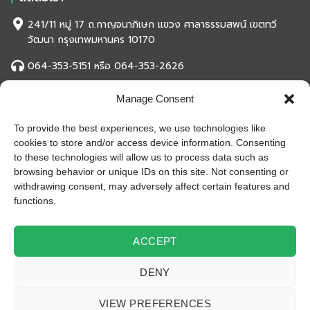
241/11 หมู่ 17 ถ.กาญจนาภิเษก แขวง ศาลาธรรมสพน์ เขตทวี
วัฒนา กรุงเทพมหานคร 10170
064-353-5151 หรือ 064-353-2626
eksuwanased2001@gmail.com
Manage Consent
To provide the best experiences, we use technologies like
สถิติของเว็บไซต์
cookies to store and/or access device information. Consenting
หน้าที่เข้าชม
993,817 ครั้ง
to these technologies will allow us to process data such as
ผู้ชมทั้งหมด
993,817 ครั้ง
browsing behavior or unique IDs on this site. Not consenting or
เปิดบริษัท
10 ก.ค. 2527
withdrawing consent, may adversely affect certain features and
functions.
เปิดร้านออนไลน์
25 ม.ค. 2558
ร้านค้าอัพเดท
29 มิ.ย. 2562
ACCEPT
DENY
© 2019 EksuwanKased(2001) All Rights Reserved
VIEW PREFERENCES