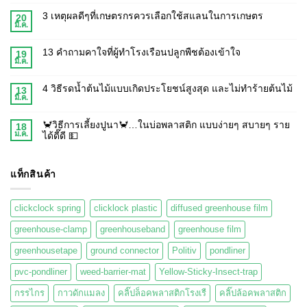
3 เหตุผลดีๆที่เกษตรกรควรเลือกใช้สแลนในการเกษตร
20
มี.ค.
13 คำถามคาใจที่ผู้ทำโรงเรือนปลูกพืชต้องเข้าใจ
19
มี.ค.
4 วิธีรดน้ำต้นไม้แบบเกิดประโยชน์สูงสุด และไม่ทำร้ายต้นไม้
13
มี.ค.
🦀วิธีการเลี้ยงปูนา🦀…ในบ่อพลาสติก แบบง่ายๆ สบายๆ ราย
18
ม.ค.
ได้ดี๊ดี 💵
แท็กสินค้า
clickclock spring
clicklock plastic
diffused greenhouse film
greenhouse-clamp
greenhouseband
greenhouse film
greenhousetape
ground connector
Politiv
pondliner
pvc-pondliner
weed-barrier-mat
Yellow-Sticky-Insect-trap
กรรไกร
กาวดักแมลง
คลิ๊ปล็อคพลาสติกโรงเรื
คลิ๊ปล้อคพลาสติก