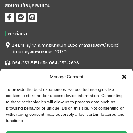
สอบถามข้อมูลเพิ่มเติม
ติดต่อเรา
241/11 หมู่ 17 ถ.กาญจนาภิเษก แขวง ศาลาธรรมสพน์ เขตทวี
วัฒนา กรุงเทพมหานคร 10170
064-353-5151 หรือ 064-353-2626
eksuwanased2001@gmail.com
Manage Consent
To provide the best experiences, we use technologies like
สถิติของเว็บไซต์
cookies to store and/or access device information. Consenting
หน้าที่เข้าชม
993,817 ครั้ง
to these technologies will allow us to process data such as
ผู้ชมทั้งหมด
993,817 ครั้ง
browsing behavior or unique IDs on this site. Not consenting or
เปิดบริษัท
10 ก.ค. 2527
withdrawing consent, may adversely affect certain features and
functions.
เปิดร้านออนไลน์
25 ม.ค. 2558
ร้านค้าอัพเดท
29 มิ.ย. 2562