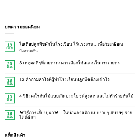
บทความยอดนิยม
ไอเดียปลูกพืชผักในโรงเรือน ไร้แรงงาน…เพื่อวัยเกษียณ
19
เม.ย.
ปิดความเห็น
3 เหตุผลดีๆที่เกษตรกรควรเลือกใช้สแลนในการเกษตร
20
มี.ค.
13 คำถามคาใจที่ผู้ทำโรงเรือนปลูกพืชต้องเข้าใจ
19
มี.ค.
4 วิธีรดน้ำต้นไม้แบบเกิดประโยชน์สูงสุด และไม่ทำร้ายต้นไม้
13
มี.ค.
🦀วิธีการเลี้ยงปูนา🦀…ในบ่อพลาสติก แบบง่ายๆ สบายๆ ราย
18
ม.ค.
ได้ดี๊ดี 💵
แท็กสินค้า