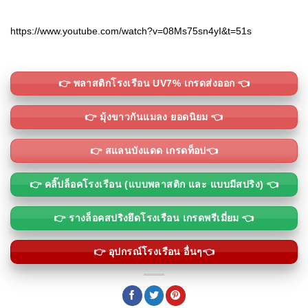
https://www.youtube.com/watch?v=08Ms75sn4yI&t=51s
👉 พลาสติกโรงเรือน UV7% เกรดส่งออก 👈
👉 มุ้งขาวกันแมลง ยอดนิยม 👈
👉 สแลนบังแดด เกรดท็อป👈
👉 คลิ๊ปล็อคโรงเรือน (แบบพลาสติก และ แบบมีสปริง) 👈
👉 รางล็อคสปริงยึดโรงเรือน เกรดพรีเมี่ยม 👈
👉 อุปกรณ์โรงเรือน อื่นๆ👈