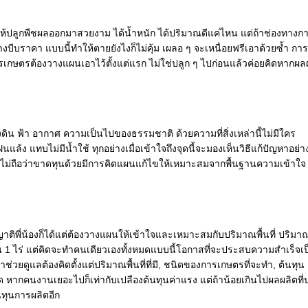
ต่อให้ปลูกพืชผลออกมาสวยงาม ได้น้ำหนัก ได้ปริมาณดีแค่ไหน แต่ถ้าช่องทางก
บีบราคา แบบนี้ทำให้ตายยังไงก็ไม่คุ้ม เผลอ ๆ จะเหนื่อยฟรีเอาด้วยซ้ำ การ
การเกษตรต้องวางแผนเอาไว้ตั้งแต่แรก ไม่ใช่ปลูก ๆ ไปก่อนแล้วค่อยคิดหากผล
่องดิน ฟ้า อากาศ ความเป็นไปของธรรมชาติ ด้วยความที่สิ่งเหล่านี้ไม่มีใคร
ง แทบไม่มีน้ำใช้ ทุกอย่างเมื่อเข้าใจถึงจุดนี้จะมองเห็นวิธีแก้ปัญหาอย่าง
ยังไม่ถือว่าขาดทุนด้วยมีการคิดแผนแก้ไขให้เหมาะสมจากพื้นฐานความเข้าใจ
าติพี่น้องก็ได้แต่ต้องวางแผนให้เข้าใจและเหมาะสมกับปริมาณพื้นที่ ปริมา
ิน 1 ไร่ แต่คิดจะทำคนเดียวเองทั้งหมดแบบนี้โอกาสที่จะประสบความสำเร็จเป
ช่วยดูแลต้องคิดตั้งแต่ปริมาณพื้นที่ที่มี, ชนิดของการเกษตรที่จะทำ, ต้นทุน
ุด หากคนงานเยอะไปก็เท่ากับเปลืองต้นทุนค่าแรง แต่ถ้าน้อยเกินไปผลผลิตที่
นทุนการผลิตอีก