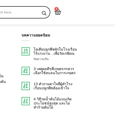
0
บทความยอดนิยม
ไอเดียปลูกพืชผักในโรงเรือน
19
เม.ย.
ไร้แรงงาน…เพื่อวัยเกษียณ
ปิดความเห็น
3 เหตุผลดีๆที่เกษตรกรควร
20
มี.ค.
เลือกใช้สแลนในการเกษตร
ป็น
มต้น
13 คำถามคาใจที่ผู้ทำโรง
19
ำ
มี.ค.
เรือนปลูกพืชต้องเข้าใจ
4 วิธีรดน้ำต้นไม้แบบเกิด
13
มี.ค.
ประโยชน์สูงสุด และไม่
ทำร้ายต้นไม้