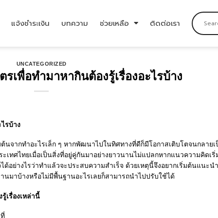
แจ้งชำระเงิน
บทความ
ช่วยเหลือ
ติดต่อเรา
UNCATEGORIZED
ตรเพื่อทำมาหากินต้องรู้เรื่องอะไรบ้าง
ะไรบ้าง
ริ่มต้นจากทำอะไรเล็ก ๆ หากพัฒนาไปในทิศทางที่ดีก็มีโอกาสเติบโตจนกลายเ
ทศไทยเมื่อเป็นสิ่งที่อยู่คู่กันมาอย่างยาวนานไม่แปลกหากแนวความคิดเริ่
จได้อย่างไรว่าทำแล้วจะประสบความสำเร็จ ด้วยเหตุนี้จึงอยากเริ่มต้นแนะน
นฐานมาบ้างหรือไม่มีพื้นฐานอะไรเลยก็สามารถนำไปปรับใช้ได้
้เรื่องเหล่านี้
ี่