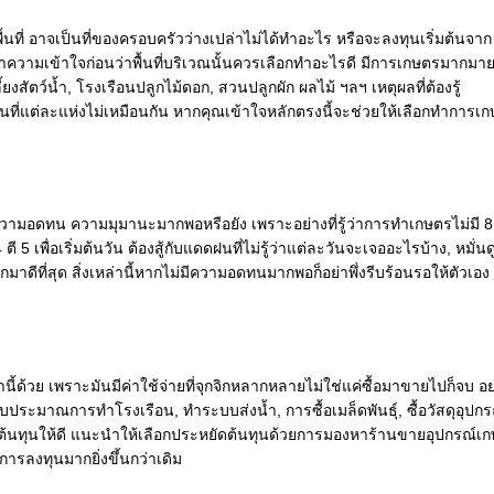
พื้นที่ อาจเป็นที่ของครอบครัวว่างเปล่าไม่ได้ทำอะไร หรือจะลงทุนเริ่มต้นจาก
งทำความเข้าใจก่อนว่าพื้นที่บริเวณนั้นควรเลือกทำอะไรดี มีการเกษตรมากมาย
ยงสัตว์น้ำ, โรงเรือนปลูกไม้ดอก, สวนปลูกผัก ผลไม้ ฯลฯ เหตุผลที่ต้องรู้
นที่แต่ละแห่งไม่เหมือนกัน หากคุณเข้าใจหลักตรงนี้จะช่วยให้เลือกทำการเ
วามอดทน ความมุมานะมากพอหรือยัง เพราะอย่างที่รู้ว่าการทำเกษตรไม่มี 8
ี 5 เพื่อเริ่มต้นวัน ต้องสู้กับแดดฝนที่ไม่รู้ว่าแต่ละวันจะเจออะไรบ้าง, หมั่น
ตออกมาดีที่สุด สิ่งเหล่านี้หากไม่มีความอดทนมากพอก็อย่าพึ่งรีบร้อนรอให้ตัวเอง
่านี้ด้วย เพราะมันมีค่าใช้จ่ายที่จุกจิกหลากหลายไม่ใช่แค่ซื้อมาขายไปก็จบ อย
่งบประมาณการทำโรงเรือน, ทำระบบส่งน้ำ, การซื้อเมล็ดพันธุ์, ซื้อวัสดุอุปกร
ื่องต้นทุนให้ดี แนะนำให้เลือกประหยัดต้นทุนด้วยการมองหาร้านขายอุปกรณ์เ
การลงทุนมากยิ่งขึ้นกว่าเดิม