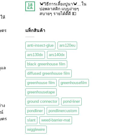
🦀วิธีการเลี้ยงปูนา🦀…ใน
18
ม.ค.
บ่อพลาสติก แบบง่ายๆ
สบายๆ รายได้ดี๊ดี 💵
ให้
แท็กสินค้า
กษตร
anti-insect-glue
ars120eu
ars130dx
ars140dx
black greenhouse film
ดูแล
diffused greenhouse film
greenhouse film
greenhousefilm
greenhousetape
ground connector
pond-liner
่าง
pondliner
pondlinercustom
ณ์
กษตร
slant
weed-barrier-mat
wigglewire