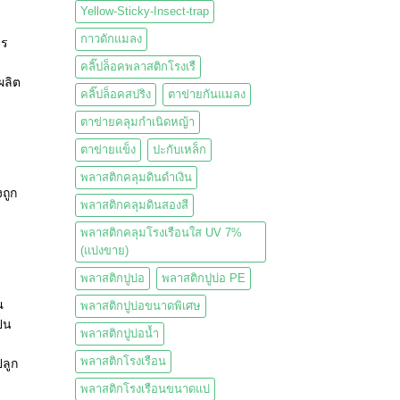
Yellow-Sticky-Insect-trap
กาวดักแมลง
าร
คลิ๊ปล็อคพลาสติกโรงเรื
ผลิต
คลิ๊ปล็อคสปริง
ตาข่ายกันแมลง
ตาข่ายคลุมกำเนิดหญ้า
ตาข่ายแข็ง
ปะกับเหล็ก
พลาสติกคลุมดินดำเงิน
ถูก
พลาสติกคลุมดินสองสี
พลาสติกคลุมโรงเรือนใส UV 7%
(แบ่งขาย)
พลาสติกปูบ่อ
พลาสติกปูบ่อ PE
ณ
พลาสติกปูบ่อขนาดพิเศษ
็น
พลาสติกปูบ่อน้ำ
พลาสติกโรงเรือน
ปลูก
พลาสติกโรงเรือนขนาดแบ่