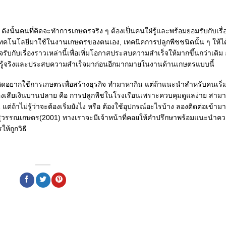
ดังนั้นคนที่คิดจะทำการเกษตรจริง ๆ ต้องเป็นคนใฝ่รู้และพร้อมยอมรับกับเรื่
อาเทคโนโลยีมาใช้ในงานเกษตรของตนเอง, เทคนิคการปลูกพืชชนิดนั้น ๆ ให้ได
ิดใจรับกับเรื่องราวเหล่านี้เพื่อเพิ่มโอกาสประสบความสำเร็จให้มากขึ้นกว่าเดิม 
ที่รู้จริงและประสบความสำเร็จมาก่อนอีกมากมายในงานด้านเกษตรแบบนี้
คิดอยากใช้การเกษตรเพื่อสร้างธุรกิจ ทำมาหากิน แต่ถ้าแนะนำสำหรับคนเริ่
องเสียเงินบานปลาย คือ การปลูกพืชในโรงเรือนเพราะควบคุมดูแลง่าย สาม
ถ้าไม่รู้ว่าจะต้องเริ่มยังไง หรือ ต้องใช้อุปกรณ์อะไรบ้าง ลองติดต่อเข้ามาท
สุวรรณเกษตร(2001) ทางเราจะมีเจ้าหน้าที่คอยให้คำปรึกษาพร้อมแนะนำค
ห้ถูกวิธี