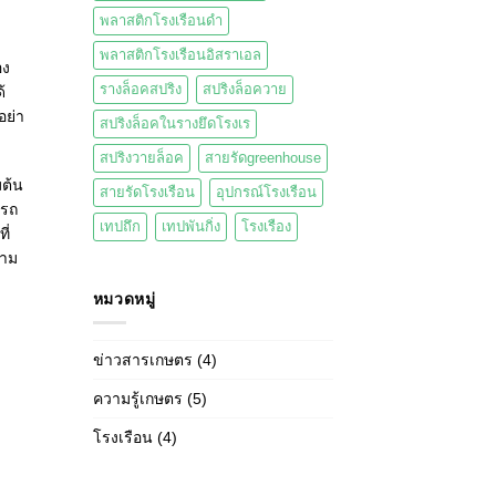
พลาสติกโรงเรือนดำ
พลาสติกโรงเรือนอิสราเอล
อง
รางล็อคสปริง
สปริงล็อควาย
้
อย่า
สปริงล็อคในรางยึดโรงเร
สปริงวายล็อค
สายรัดgreenhouse
มต้น
สายรัดโรงเรือน
อุปกรณ์โรงเรือน
ารถ
เทปถึก
เทปพันกิ่ง
โรงเรือง
ี่
วาม
หมวดหมู่
ข่าวสารเกษตร
(4)
ความรู้เกษตร
(5)
โรงเรือน
(4)